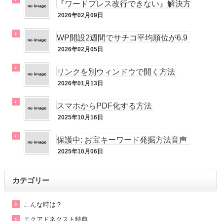
『ワードプレス改行できない』解決方
法！
2026年02月09日
メルマガ
WP開設2週間でサチコ平均順位が6.9
位!!
2026年02月05日
未分類
リンクを別ウィンドウで開く方法
2026年01月13日
未分類
スマホからPDF化する方法
2025年10月16日
未分類
保護中: お宝キーワード発掘方法音声
動画
2025年10月06日
未分類
カテゴリー
こんな時は？
エクアドネクスト特典