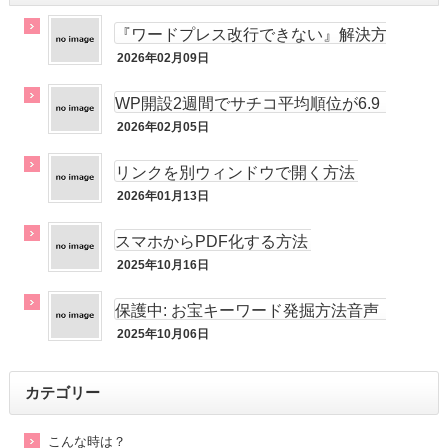
『ワードプレス改行できない』解決方
法！
2026年02月09日
メルマガ
WP開設2週間でサチコ平均順位が6.9
位!!
2026年02月05日
未分類
リンクを別ウィンドウで開く方法
2026年01月13日
未分類
スマホからPDF化する方法
2025年10月16日
未分類
保護中: お宝キーワード発掘方法音声
動画
2025年10月06日
未分類
カテゴリー
こんな時は？