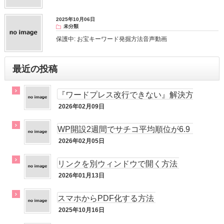
2025年10月06日
未分類
保護中: お宝キーワード発掘方法音声動画
最近の投稿
『ワードプレス改行できない』解決方
法！
2026年02月09日
メルマガ
WP開設2週間でサチコ平均順位が6.9
位!!
2026年02月05日
未分類
リンクを別ウィンドウで開く方法
2026年01月13日
未分類
スマホからPDF化する方法
2025年10月16日
未分類