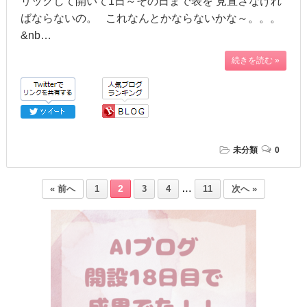
リックして開いて1日～その日まで表を 見直さなけれ
ばならないの。 これなんとかならないかな～。。。
&nb…
続きを読む »
未分類
0
…
2
« 前へ
1
3
4
11
次へ »