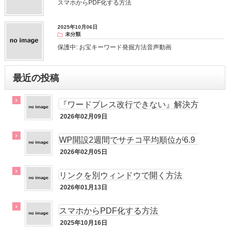
スマホからPDF化する方法
2025年10月06日
未分類
保護中: お宝キーワード発掘方法音声動画
最近の投稿
『ワードプレス改行できない』解決方
法！
2026年02月09日
メルマガ
WP開設2週間でサチコ平均順位が6.9
位!!
2026年02月05日
未分類
リンクを別ウィンドウで開く方法
2026年01月13日
未分類
スマホからPDF化する方法
2025年10月16日