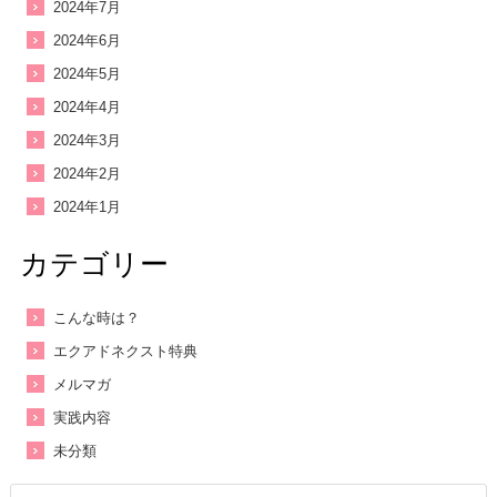
2024年7月
2024年6月
2024年5月
2024年4月
2024年3月
2024年2月
2024年1月
カテゴリー
こんな時は？
エクアドネクスト特典
メルマガ
実践内容
未分類