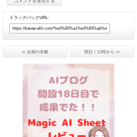
トラックバックURL:
≪ 企画の全貌
明日！12時から ≫