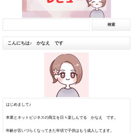
こんにちは♪ かなえ です
はじめまして♪
本業とネットビジネスの両立を日々楽しんでる かなえ です。
年齢が言いづらくなってきた年頃で子供はもう成人してます。