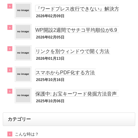
『ワードプレス改行できない』解決方
法！
2026年02月09日
メルマガ
WP開設2週間でサチコ平均順位が6.9
位!!
2026年02月05日
未分類
リンクを別ウィンドウで開く方法
2026年01月13日
未分類
スマホからPDF化する方法
2025年10月16日
未分類
保護中: お宝キーワード発掘方法音声
動画
2025年10月06日
未分類
カテゴリー
こんな時は？