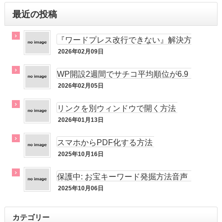
最近の投稿
『ワードプレス改行できない』解決方
法！
2026年02月09日
メルマガ
WP開設2週間でサチコ平均順位が6.9
位!!
2026年02月05日
未分類
リンクを別ウィンドウで開く方法
2026年01月13日
未分類
スマホからPDF化する方法
2025年10月16日
未分類
保護中: お宝キーワード発掘方法音声
動画
2025年10月06日
未分類
カテゴリー