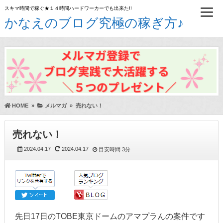
スキマ時間で稼ぐ★１４時間ハードワーカーでも出来た!!
かなえのブログ究極の稼ぎ方♪
HOME
»
メルマガ
»
売れない！
売れない！
2024.04.17
2024.04.17
目安時間
3分
先日17日のTOBE東京ドームのアマプラんの案件です